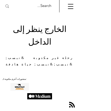
الخارج ينظر إلى
الداخل
رحلة غير مكتوبة &نبسب;
&نبسب;&نبسب; حياة هادفة
منشورات أخرى مكتوبة لـ: