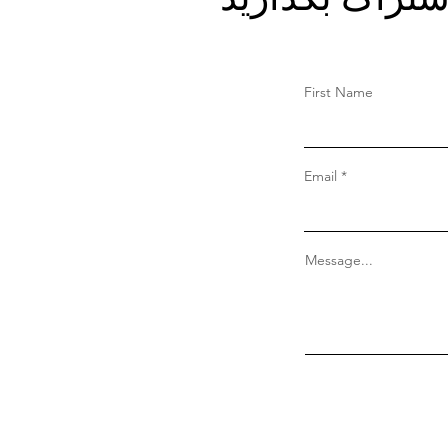
First Name
Email
Message...