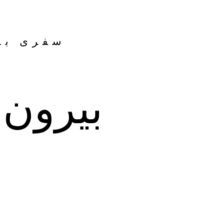
سفری ب
بیرون 