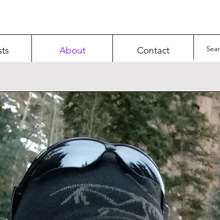
sts
About
Contact