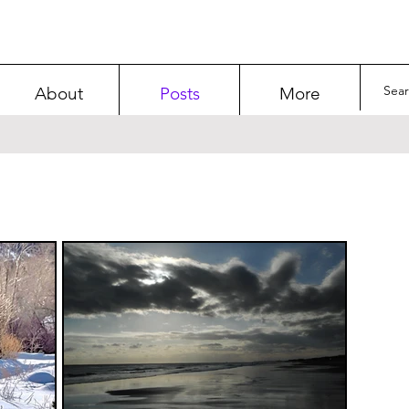
About
Posts
More