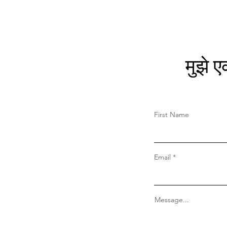
मुझे ए
First Name
Email
Message...