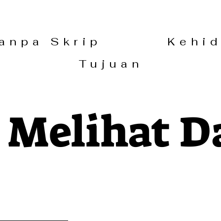
 Tanpa Skrip Kehid
Tujuan
 Melihat 