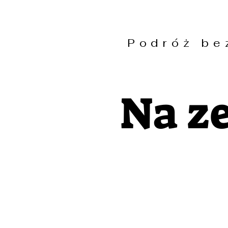
Podróż b
Na z