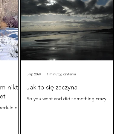
5 lip 2024
1 minut(y) czytania
ym nikt
Jak to się zaczyna
et
So you went and did something crazy...
hedule or