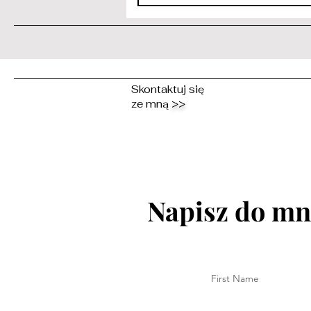
Skontaktuj się
ze mną
>>
Napisz do mni
First Name