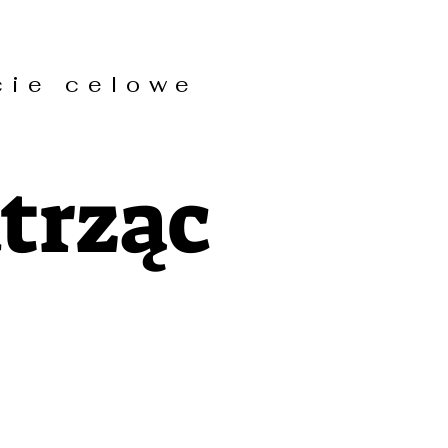
ie celowe
trząc