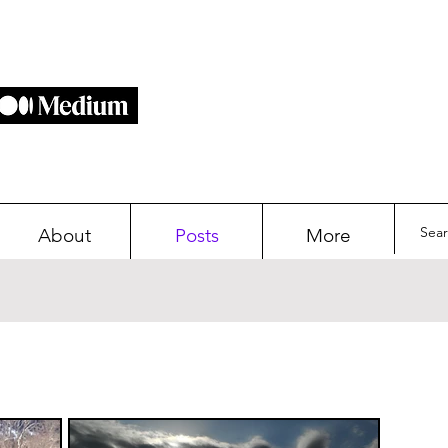
About
Posts
More