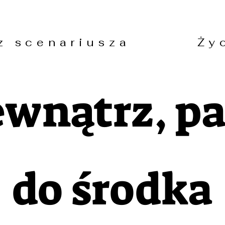
ez scenariusza Życ
ewnątrz, pa
do środka