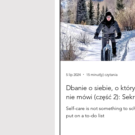
5 lip 2024
15 minut(y) czytania
Dbanie o siebie, o któr
nie mówi (część 2): Sekr
Self-care is not something to sc
put on a to-do list