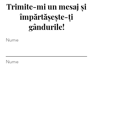
Trimite-mi un mesaj și
împărtășește-ți
gândurile!
Nume
Nume
E-mail
Mesaj...