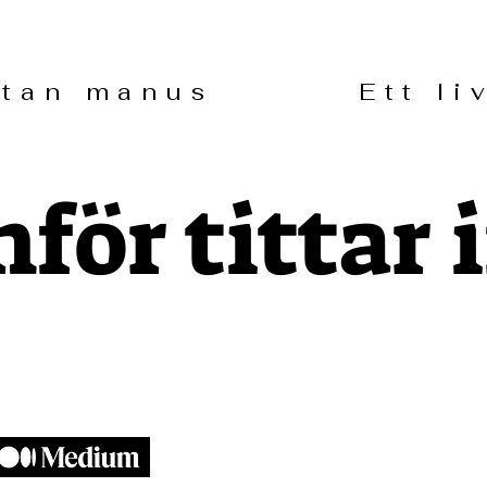
 utan manus Ett liv
för tittar 