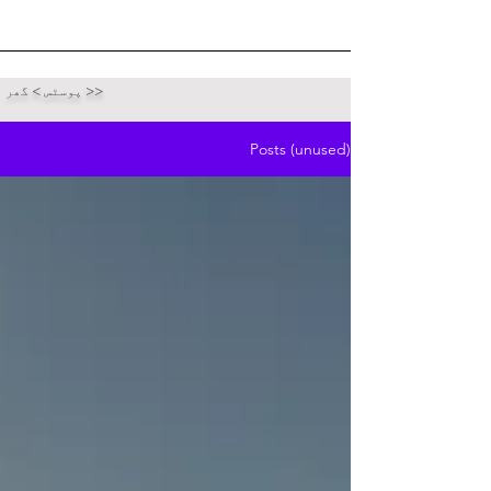
پوسٹس > گھر >>
Posts (unused)